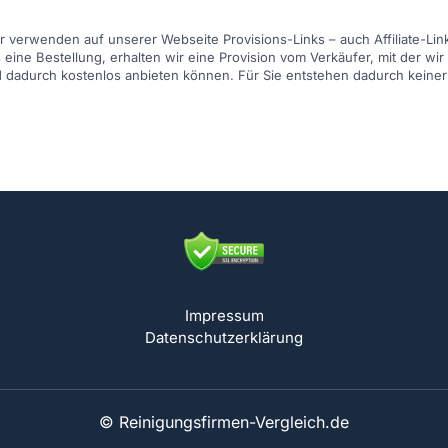
 verwenden auf unserer Webseite Provisions-Links – auch Affiliate-Link
 eine Bestellung, erhalten wir eine Provision vom Verkäufer, mit der wi
d dadurch kostenlos anbieten können. Für Sie entstehen dadurch keiner
Impressum
Datenschutzerklärung
© Reinigungsfirmen-Vergleich.de